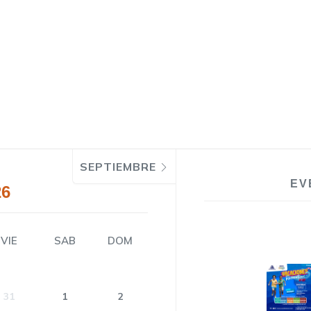
SEPTIEMBRE
EV
26
VIE
SAB
DOM
31
1
2