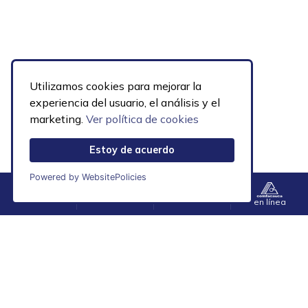
Utilizamos cookies para mejorar la
experiencia del usuario, el análisis y el
marketing.
Ver política de cookies
Estoy de acuerdo
Powered by WebsitePolicies
Publicado el
17 julio, 2026
Menú
Contacto
Accesibilidad
en línea
Comfacauca certificó a 43
nuevos técnicos laborales
en Santander de Quilichao
Publicado el
6 julio, 2026