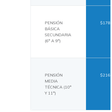
PENSIÓN
$178.
BÁSICA
SECUNDARIA
(6° A 9°)
PENSIÓN
$216.
MEDIA
TÉCNICA (10°
Y 11°)