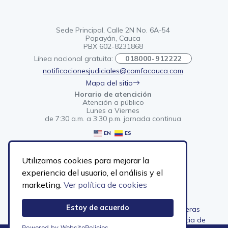
Sede Principal, Calle 2N No. 6A-54
Popayán, Cauca
PBX 602-8231868
Línea nacional gratuita:
018000-912222
notificacionesjudiciales@comfacauca.com
Mapa del sitio
Horario de atencición
Atención a público
Lunes a Viernes
de 7:30 a.m. a 3:30 p.m. jornada continua
EN
ES
Utilizamos cookies para mejorar la
Enlaces rápidos
Aliados
experiencia del usuario, el análisis y el
marketing.
Ver política de cookies
Servicios
ASOPAGOS
Sedes
ASOCAJAS
Estoy de acuerdo
Convocatorias
Cajas sin fronteras
Afiliación para empresas
Superintendencia de
Powered by WebsitePolicies