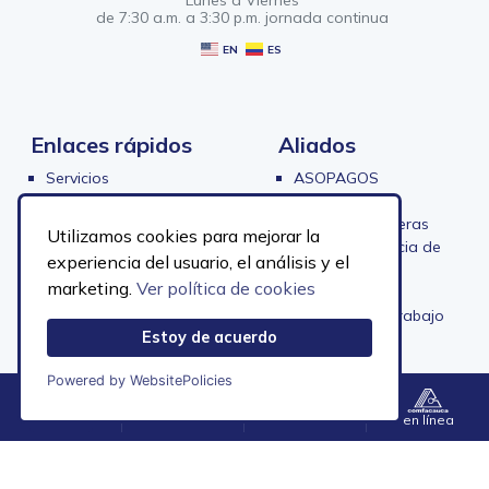
Lunes a Viernes
de 7:30 a.m. a 3:30 p.m. jornada continua
EN
ES
Enlaces rápidos
Aliados
Servicios
ASOPAGOS
Sedes
ASOCAJAS
Convocatorias
Cajas sin fronteras
Utilizamos cookies para mejorar la
Afiliación para empresas
Superintendencia de
experiencia del usuario, el análisis y el
Radicar PQRS
Subsidios
marketing.
Ver política de cookies
Preguntas frecuentes
Fedecajas
Política de protección de datos
Ministerio de Trabajo
Estoy de acuerdo
personales
Contraloría
Transparencia y acceso a la
Powered by WebsitePolicies
información
Menú
Contacto
Accesibilidad
en línea