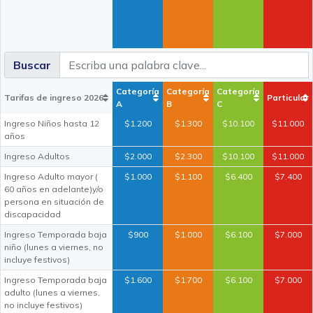
Buscar
Categoría
Categoría
Categoría
Tarifas de ingreso 2026
Particular
A
B
C
Ingreso Niños hasta 12
$1.200
$1.300
$10.100
$11.000
años
Ingreso Adultos
$2.000
$2.300
$10.100
$11.000
Ingreso Adulto mayor (
$1.000
$1.100
$6.400
$7.400
60 años en adelante)y/o
persona en situación de
discapacidad
Ingreso Temporada baja
$900
$1.000
$6.100
$7.000
niño (lunes a viernes, no
incluye festivos)
Ingreso Temporada baja
$1.600
$1.700
$6.100
$7.000
adulto (lunes a viernes,
no incluye festivos)