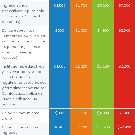
Ingreso zonas
$1.500
$1.700
$6.100
$7.000
específicas (Aplica solo
para grupos Mínimo 10
personas)
Zonas especificas
$800
$1.000
$4.900
$5.300
Temporada baja (Aplica
solo para grupos mínimo
10 personas) (lunes a
viernes, no incluye
festivos)
Instituciones educativas
$1.000
$1.200
$2.100
$2.200
y universidades, Grupos
de fútbol de Clubes
legalmente establecidos
y formalizar convenio con
Comfacauca. Aplica de
lunes a sábado- No
festivos
Ceiba en movimiento
$800
$1.100
$4.900
$5.300
diario
Ceiba en movimiento 8
$6.400
$8.800
$39.200
$42.400
ingresos