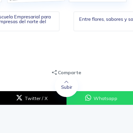
de entradas
cuela Empresarial para
Entre flores, sabores y s
empresas del norte del
Comparte
Subir
Twitter / X
Whatsapp