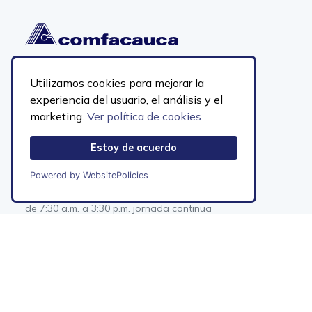
Utilizamos cookies para mejorar la
Sede Principal, Calle 2N No. 6A-54
Popayán, Cauca
experiencia del usuario, el análisis y el
PBX 602-8231868
marketing.
Ver política de cookies
Línea nacional gratuita:
018000-912222
notificacionesjudiciales@comfacauca.com
Estoy de acuerdo
Mapa del sitio
Horario de atencición
Powered by WebsitePolicies
Atención a público
Lunes a Viernes
de 7:30 a.m. a 3:30 p.m. jornada continua
EN
ES