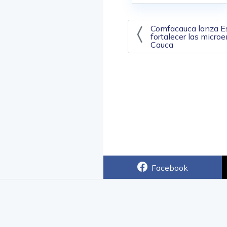
Navegación 
Comfacauca lanza Es
fortalecer las micro
Cauca
Facebook