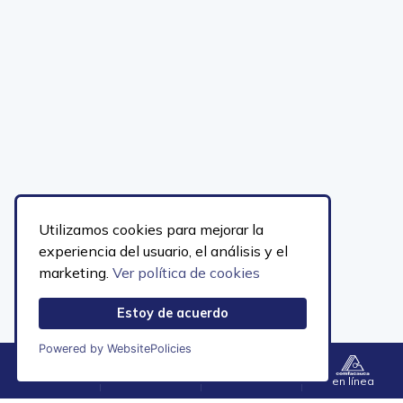
Utilizamos cookies para mejorar la
experiencia del usuario, el análisis y el
marketing.
Ver política de cookies
Estoy de acuerdo
Powered by WebsitePolicies
Sede Principal, Calle 2N No. 6A-54
Popayán, Cauca
Menú
Contacto
Accesibilidad
en línea
PBX 602-8231868