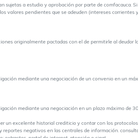
 sujetas a estudio y aprobación por parte de comfacauca. Si
 los valores pendientes que se adeuden (intereses corrientes 
iones originalmente pactadas con el de permitirle al deudor l
obligación mediante una negociación de un convenio en un má
bligación mediante una negociación en un plazo máximo de 30 
er un excelente historial crediticio y contar con los protocol
 y reportes negativos en las centrales de información. consult
 extractos, portal de internet, atención o cina).