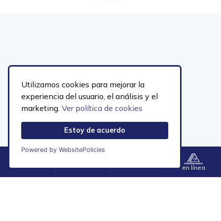
Utilizamos cookies para mejorar la
experiencia del usuario, el análisis y el
marketing.
Ver política de cookies
Sede Principal, Calle 2N No. 6A-54
Estoy de acuerdo
Popayán, Cauca
PBX 602-8231868
Powered by WebsitePolicies
Línea nacional gratuita:
018000-912222
notificacionesjudiciales@comfacauca.com
Menú
Contacto
Accesibilidad
en línea
Mapa del sitio
Horario de atencición
Atención a público
Lunes a Viernes
de 7:30 a.m. a 3:30 p.m. jornada continua