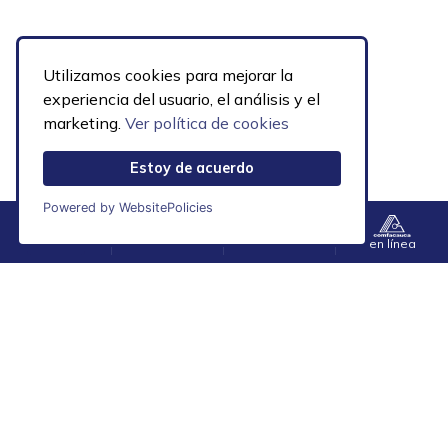
Utilizamos cookies para mejorar la
experiencia del usuario, el análisis y el
marketing.
Ver política de cookies
Estoy de acuerdo
Powered by WebsitePolicies
Navegación de entradas
Menú
Contacto
Accesibilidad
en línea
1
2
»