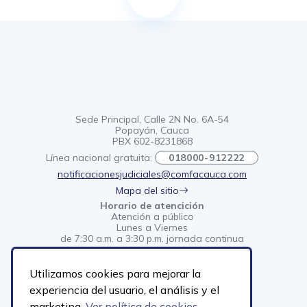
Sede Principal, Calle 2N No. 6A-54
Popayán, Cauca
PBX 602-8231868
Línea nacional gratuita:
018000-912222
notificacionesjudiciales@comfacauca.com
Mapa del sitio
Horario de atencición
Atención a público
Lunes a Viernes
de 7:30 a.m. a 3:30 p.m. jornada continua
EN
ES
Utilizamos cookies para mejorar la
experiencia del usuario, el análisis y el
marketing.
Ver política de cookies