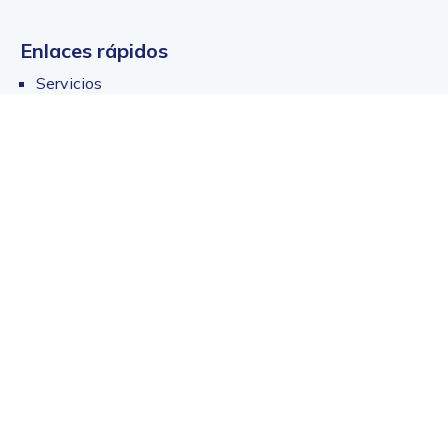
Enlaces rápidos
Servicios
Sedes
Convocatorias
Afiliación para empresas
Radicar PQRS
Preguntas frecuentes
Política de protección de datos personales
Transparencia y acceso a la información
Caja de Compensación Familiar del Cauca - Comfacauca