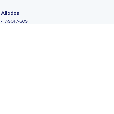
Aliados
ASOPAGOS
ASOCAJAS
Cajas sin fronteras
Superintendencia de Subsidios
Fedecajas
Ministerio de Trabajo
Contraloría
Todos los derechos reservados ©2026