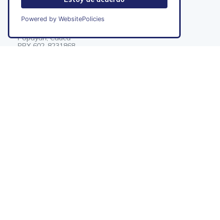
Powered by WebsitePolicies
Sede Principal, Calle 2N No. 6A-54
Popayán, Cauca
PBX 602-8231868
Línea nacional gratuita:
018000-912222
notificacionesjudiciales@comfacauca.com
Mapa del sitio
Horario de atencición
Atención a público
Lunes a Viernes
de 7:30 a.m. a 3:30 p.m. jornada continua
EN
ES
Última actualización:
jueves, 06 agosto 2026