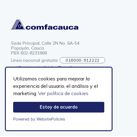
Sede Principal, Calle 2N No. 6A-54
Popayán, Cauca
PBX 602-8231868
Línea nacional gratuita:
018000-912222
notificacionesjudiciales@comfacauca.com
Mapa del sitio
Utilizamos cookies para mejorar la
Horario de atencición
experiencia del usuario, el análisis y el
Atención a público
Lunes a Viernes
marketing.
Ver política de cookies
de 7:30 a.m. a 3:30 p.m. jornada continua
EN
ES
Estoy de acuerdo
Powered by WebsitePolicies