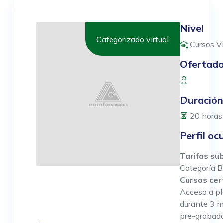
Nivel
Categorizado virtual
Cursos Vi
Ofertado
Duración
20 horas
Perfil oc
Tarifas su
Categoría B
Cursos cer
Acceso a pl
durante 3 m
pre-grabad