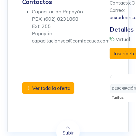
Contactos
Contacto: 
Correo:
Capacitación Popayán
auxadminc
PBX: (602) 8231868
Ext: 255
Detalles
Popayán
Virtual
capacitacionsec@comfacauca.com
Inscríbete
Ver toda la oferta
DESCRIPCIÓ
Tarifas
Subir