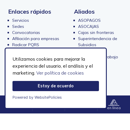
Enlaces rápidos
Aliados
Servicios
ASOPAGOS
Sedes
ASOCAJAS
Convocatorias
Cajas sin fronteras
Afiliación para empresas
Superintendencia de
Radicar PQRS
Subsidios
Preguntas frecuentes
Fedecajas
Política de protección de datos
Ministerio de Trabajo
Utilizamos cookies para mejorar la
personales
Contraloría
experiencia del usuario, el análisis y el
Transparencia y acceso a la
marketing.
Ver política de cookies
información
Estoy de acuerdo
Powered by WebsitePolicies
Menú
Contacto
Accesibilidad
en línea