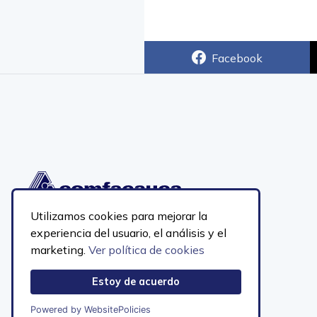
Facebook
Utilizamos cookies para mejorar la
experiencia del usuario, el análisis y el
Sede Principal, Calle 2N No. 6A-54
marketing.
Ver política de cookies
Popayán, Cauca
PBX 602-8231868
Línea nacional gratuita:
018000-912222
Estoy de acuerdo
notificacionesjudiciales@comfacauca.com
Powered by WebsitePolicies
Mapa del sitio