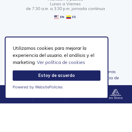
Lunes a Viernes
de 7:30 a.m. a 3:30 p.m. jornada continua
EN
ES
Utilizamos cookies para mejorar la
Enlaces rápidos
Aliados
experiencia del usuario, el análisis y el
Servicios
ASOPAGOS
marketing.
Ver política de cookies
Sedes
ASOCAJAS
Convocatorias
Cajas sin fronteras
Estoy de acuerdo
Afiliación para empresas
Superintendencia de
Radicar PQRS
Subsidios
Powered by WebsitePolicies
Preguntas frecuentes
Fedecajas
Política de protección de datos
Ministerio de Trabajo
Menú
Contacto
Accesibilidad
en línea
personales
Contraloría
Transparencia y acceso a la
información