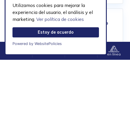
Utilizamos cookies para mejorar la
experiencia del usuario, el análisis y el
Publicado el
8 julio, 2026
marketing.
Ver política de cookies
Running Familiar: donde
padres e hijos crean
Estoy de acuerdo
recuerdos inolvidables
Powered by WebsitePolicies
Menú
Contacto
Accesibilidad
en línea
Ver todo