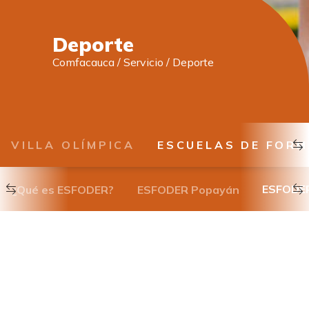
Deporte
Comfacauca
/
Servicio
/
Deporte
VILLA OLÍMPICA
ESCUELAS DE FORM
ESFODER
¿Qué es ESFODER?
ESFODER Popayán