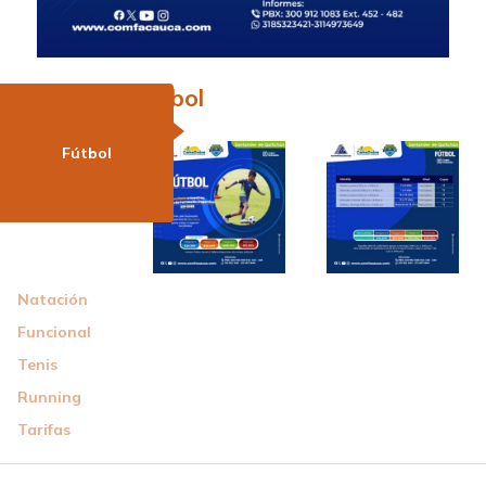
Fútbol
Fútbol
Natación
Funcional
Tenis
Running
Tarifas