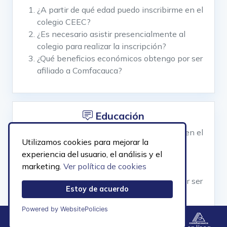
¿A partir de qué edad puedo inscribirme en el
colegio CEEC?
¿Es necesario asistir presencialmente al
colegio para realizar la inscripción?
¿Qué beneficios económicos obtengo por ser
afiliado a Comfacauca?
Educación
¿A partir de qué edad puedo inscribirme en el
Utilizamos cookies para mejorar la
colegio CEEC?
experiencia del usuario, el análisis y el
¿Es necesario asistir presencialmente al
marketing.
Ver política de cookies
colegio para realizar la inscripción?
¿Qué beneficios económicos obtengo por ser
Estoy de acuerdo
afiliado a Comfacauca?
Powered by WebsitePolicies
Menú
Contacto
Accesibilidad